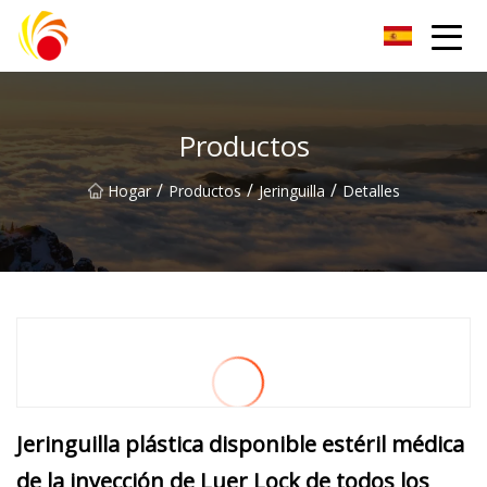
Artículos de laboratorio de plástico Co., Ltd de Wuxi
Productos
/
/
/
Hogar
Productos
Jeringuilla
Detalles
Jeringuilla plástica disponible estéril médica
de la inyección de Luer Lock de todos los