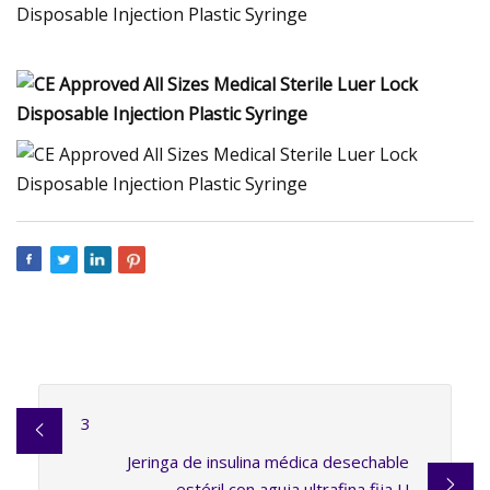
3
Jeringa de insulina médica desechable
estéril con aguja ultrafina fija U