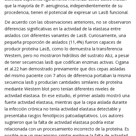
que la mayoría de P. aeruginosa, independientemente de su
procedencia, tienen el potencial de expresar un LasB funcional.
De acuerdo con las observaciones anteriores, no se observaron
diferencias significativas en la actividad de la elastasa entre
aislados con diferentes variantes de LasB. Curiosamente, una
pequeña proporción de aislados (11,4%) fueron capaces de
producir proteína LasB, como lo demuestra la transferencia
Western, pero no mostraron hidrólisis del sustrato Abz, a pesar
de tener secuencias lasB que codifican enzimas activas. Cigana
et al.22 han demostrado previamente que dos cepas aisladas
del mismo paciente con 7 años de diferencia portaban la misma
secuencia lasB y producían cantidades similares de proteína
mediante Western blot pero tenían diferentes niveles de
actividad elastasa. En ese estudio, el primer aislado mostró una
fuerte actividad elastasa, mientras que la cepa aislada durante
la infección crónica no tenía actividad elastasa detectable y
presentaba rasgos fenotípicos patoadaptativos. Los autores
sugirieron que la falta de actividad elastasa podría estar
relacionada con un procesamiento incorrecto de la proteína. Es
posible que un mecanismo similar explique la falta de actividad