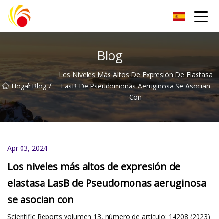
Artículos de laboratorio de plástico Co., Ltd de Wuxi
Blog
Los Niveles Más Altos De Expresión De Elastasa
/
/
Hogar
Blog
LasB De Pseudomonas Aeruginosa Se Asocian
Con
Apr 03, 2024
Los niveles más altos de expresión de
elastasa LasB de Pseudomonas aeruginosa
se asocian con
Scientific Reports volumen 13, número de artículo: 14208 (2023)