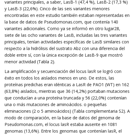
variantes principales, a saber, LasB-1 (47,4 %), LasB-2 (17,3 %)
y LasB-3 (22,6%). Cinco de las seis variantes menores
encontradas en este estudio también estaban representadas en
la base de datos de Pseudomonas.com, que contenía 140
variantes adicionales. Como ya se informó en otro lugar28,
siete de las ocho variantes de LasB, incluidas las tres variantes
principales, tenían actividades específicas de LasB similares con
respecto a la hidrólisis del sustrato Abz con una diferencia del
doble entre sí, con la única excepción de LasB-9 que mostró
menor actividad (Tabla 2).
La amplificación y secuenciación del locus lasR se logró con
éxito en todos los aislados menos en uno. De estos, las
proteínas predichas eran idénticas a LasR de PAO1 (WT) en 162
(63,8%) aislados, mientras que 36 (14,2%) portaban mutaciones
que conducían a una proteína truncada y 56 (22,0%) contenían
una o más mutaciones de aminoácidos. o pequeñas
eliminaciones (2 o 5 aminoácidos) (Tabla complementaria S2). A
modo de comparación, en la base de datos del genoma de
Pseudomonas.com, el locus lasR estaba ausente en 1081
genomas (13,6%). Entre los genomas que contenían lasR, el