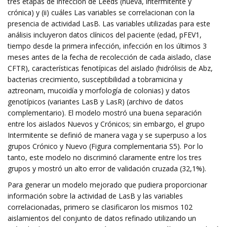
tres etapas de infección de Leeds (nueva, intermitente y
crónica) y (ii) cuáles Las variables se correlacionan con la
presencia de actividad LasB. Las variables utilizadas para este
análisis incluyeron datos clínicos del paciente (edad, pFEV1,
tiempo desde la primera infección, infección en los últimos 3
meses antes de la fecha de recolección de cada aislado, clase
CFTR), características fenotípicas del aislado (hidrólisis de Abz,
bacterias crecimiento, susceptibilidad a tobramicina y
aztreonam, mucoidía y morfología de colonias) y datos
genotípicos (variantes LasB y LasR) (archivo de datos
complementario). El modelo mostró una buena separación
entre los aislados Nuevos y Crónicos; sin embargo, el grupo
Intermitente se definió de manera vaga y se superpuso a los
grupos Crónico y Nuevo (Figura complementaria S5). Por lo
tanto, este modelo no discriminó claramente entre los tres
grupos y mostró un alto error de validación cruzada (32,1%).
Para generar un modelo mejorado que pudiera proporcionar
información sobre la actividad de LasB y las variables
correlacionadas, primero se clasificaron los mismos 102
aislamientos del conjunto de datos refinado utilizando un