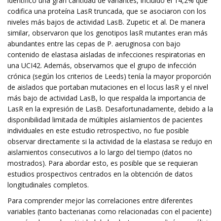
identificó una gran cantidad de variantes, incluido el 14,2% que
codifica una proteína LasR truncada, que se asociaron con los
niveles más bajos de actividad LasB. Zupetic et al. De manera
similar, observaron que los genotipos lasR mutantes eran más
abundantes entre las cepas de P. aeruginosa con bajo
contenido de elastasa aisladas de infecciones respiratorias en
una UCI42. Además, observamos que el grupo de infección
crónica (según los criterios de Leeds) tenía la mayor proporción
de aislados que portaban mutaciones en el locus lasR y el nivel
más bajo de actividad LasB, lo que respalda la importancia de
LasR en la expresión de LasB. Desafortunadamente, debido a la
disponibilidad limitada de múltiples aislamientos de pacientes
individuales en este estudio retrospectivo, no fue posible
observar directamente si la actividad de la elastasa se redujo en
aislamientos consecutivos a lo largo del tiempo (datos no
mostrados). Para abordar esto, es posible que se requieran
estudios prospectivos centrados en la obtención de datos
longitudinales completos.
Para comprender mejor las correlaciones entre diferentes
variables (tanto bacterianas como relacionadas con el paciente)