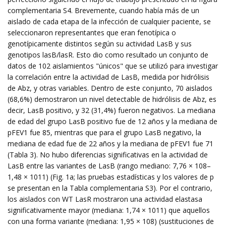
complementaria S4. Brevemente, cuando había más de un
aislado de cada etapa de la infección de cualquier paciente, se
seleccionaron representantes que eran fenotípica o
genotípicamente distintos según su actividad LasB y sus
genotipos lasB/lasR. Esto dio como resultado un conjunto de
datos de 102 aislamientos "únicos" que se utilizó para investigar
la correlación entre la actividad de LasB, medida por hidrólisis
de Abz, y otras variables. Dentro de este conjunto, 70 aislados
(68,6%) demostraron un nivel detectable de hidrólisis de Abz, es
decir, LasB positivo, y 32 (31,4%) fueron negativos. La mediana
de edad del grupo LasB positivo fue de 12 años y la mediana de
pFEV1 fue 85, mientras que para el grupo LasB negativo, la
mediana de edad fue de 22 años y la mediana de pFEV1 fue 71
(Tabla 3). No hubo diferencias significativas en la actividad de
LasB entre las variantes de LasB (rango mediano: 7,76 × 108–
1,48 × 1011) (Fig. 1a; las pruebas estadísticas y los valores de p
se presentan en la Tabla complementaria S3). Por el contrario,
los aislados con WT LasR mostraron una actividad elastasa
significativamente mayor (mediana: 1,74 × 1011) que aquellos
con una forma variante (mediana: 1,95 × 108) (sustituciones de