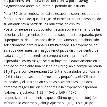
los pacientes tenían una infección crónica por P. aeruginosa
diagnosticada antes o durante el período del estudio.
Para 137 aislamientos, los datos estaban disponibles sobre el
fenotipo mucoide, que se registró inmediatamente después de
su aislamiento a partir de las muestras de esputo.
Posteriormente se obtuvo información sobre el tamaño de las
colonias y la pigmentación para un subconjunto separado, pero
superpuesto, de 98 aislados de P. aeruginosa que habían sido
seleccionados para el análisis multivariado. La proporción de
aislados que muestran rasgos fenotípicos distintos dentro de
cada categoría de Leeds se comparó con la proporción
esperada si estos rasgos se distribuyeran aleatoriamente en la
población mediante una prueba de Chi2 (Tabla complementaria
S1 y Figura complementaria S2). Entre los aislados crónicos, el
47% tenía colonias puntiformes muy pequeñas, el 47% eran
mucoides y el 31% tenían colonias pigmentadas. Los dos
primeros rasgos fueron superiores a la proporción esperada
(valores p ajustados: 1,33 × 10−3 y 1,69 × 10−5,
respectivamente), mientras que el último (pigmentación) fue
inferior a lo esperado (valor p ajustado: 0,02) . En el grupo