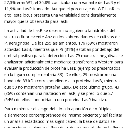
57,3% eran WT, el 30,8% codificaban una variante de LasR y el
11,9% un LasR truncado. Aunque el porcentaje de WT LasR es
alto, este locus presenta una variabilidad considerablemente
mayor que la observada para lasB.
La actividad de LasB se determinó siguiendo la hidrólisis del
sustrato fluorescente Abz en los sobrenadantes de cultivos de
P. aeruginosa. De los 255 aislamientos, 176 (69%) mostraron
actividad LasB, mientras que 79 (31%) estaban por debajo del
umbral positivo para la detección. Las 79 muestras negativas se
analizaron adicionalmente mediante transferencia Western para
evaluar la producción de proteína LasB (ejemplos presentados
en la figura complementaria S3). De ellos, 29 mostraron una
banda de 33 kDa correspondiente a la proteína LasB, mientras
que 50 no mostraron proteína LasB. De este último grupo, 43
(86%) contenían una mutación en lasR, y se predijo que 27
(54%) de ellos conducirían a una proteína LasR inactiva.
Para minimizar el sesgo debido a la aparición de múltiples
aislamientos contemporáneos del mismo paciente y así facilitar
un análisis estadístico más significativo, la base de datos se
perfeccionó siguiendo el flujo de trabajo presentado en la figura