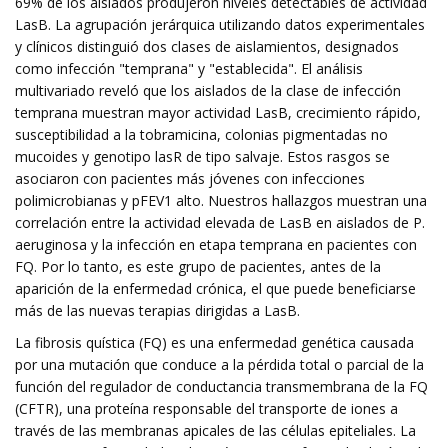
69% de los aislados produjeron niveles detectables de actividad
LasB. La agrupación jerárquica utilizando datos experimentales
y clínicos distinguió dos clases de aislamientos, designados
como infección "temprana" y "establecida". El análisis
multivariado reveló que los aislados de la clase de infección
temprana muestran mayor actividad LasB, crecimiento rápido,
susceptibilidad a la tobramicina, colonias pigmentadas no
mucoides y genotipo lasR de tipo salvaje. Estos rasgos se
asociaron con pacientes más jóvenes con infecciones
polimicrobianas y pFEV1 alto. Nuestros hallazgos muestran una
correlación entre la actividad elevada de LasB en aislados de P.
aeruginosa y la infección en etapa temprana en pacientes con
FQ. Por lo tanto, es este grupo de pacientes, antes de la
aparición de la enfermedad crónica, el que puede beneficiarse
más de las nuevas terapias dirigidas a LasB.
La fibrosis quística (FQ) es una enfermedad genética causada
por una mutación que conduce a la pérdida total o parcial de la
función del regulador de conductancia transmembrana de la FQ
(CFTR), una proteína responsable del transporte de iones a
través de las membranas apicales de las células epiteliales. La