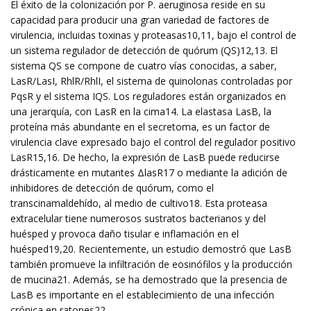
El éxito de la colonización por P. aeruginosa reside en su
capacidad para producir una gran variedad de factores de
virulencia, incluidas toxinas y proteasas10,11, bajo el control de
un sistema regulador de detección de quórum (QS)12,13. El
sistema QS se compone de cuatro vías conocidas, a saber,
LasR/LasI, RhlR/RhlI, el sistema de quinolonas controladas por
PqsR y el sistema IQS. Los reguladores están organizados en
una jerarquía, con LasR en la cima14. La elastasa LasB, la
proteína más abundante en el secretoma, es un factor de
virulencia clave expresado bajo el control del regulador positivo
LasR15,16. De hecho, la expresión de LasB puede reducirse
drásticamente en mutantes ΔlasR17 o mediante la adición de
inhibidores de detección de quórum, como el
transcinamaldehído, al medio de cultivo18. Esta proteasa
extracelular tiene numerosos sustratos bacterianos y del
huésped y provoca daño tisular e inflamación en el
huésped19,20. Recientemente, un estudio demostró que LasB
también promueve la infiltración de eosinófilos y la producción
de mucina21. Además, se ha demostrado que la presencia de
LasB es importante en el establecimiento de una infección
crónica en ratones22.