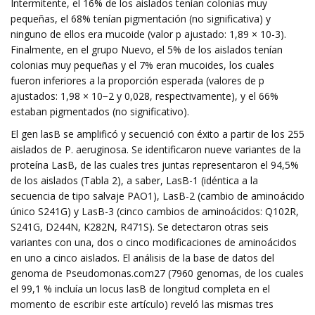
Intermitente, el 16% de los aislados tenían colonias muy
pequeñas, el 68% tenían pigmentación (no significativa) y
ninguno de ellos era mucoide (valor p ajustado: 1,89 × 10-3).
Finalmente, en el grupo Nuevo, el 5% de los aislados tenían
colonias muy pequeñas y el 7% eran mucoides, los cuales
fueron inferiores a la proporción esperada (valores de p
ajustados: 1,98 × 10−2 y 0,028, respectivamente), y el 66%
estaban pigmentados (no significativo).
El gen lasB se amplificó y secuenció con éxito a partir de los 255
aislados de P. aeruginosa. Se identificaron nueve variantes de la
proteína LasB, de las cuales tres juntas representaron el 94,5%
de los aislados (Tabla 2), a saber, LasB-1 (idéntica a la
secuencia de tipo salvaje PAO1), LasB-2 (cambio de aminoácido
único S241G) y LasB-3 (cinco cambios de aminoácidos: Q102R,
S241G, D244N, K282N, R471S). Se detectaron otras seis
variantes con una, dos o cinco modificaciones de aminoácidos
en uno a cinco aislados. El análisis de la base de datos del
genoma de Pseudomonas.com27 (7960 genomas, de los cuales
el 99,1 % incluía un locus lasB de longitud completa en el
momento de escribir este artículo) reveló las mismas tres