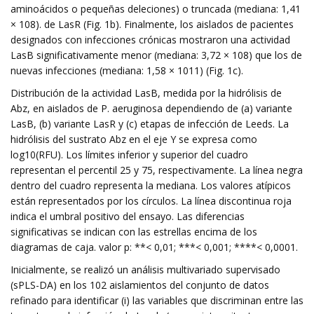
aminoácidos o pequeñas deleciones) o truncada (mediana: 1,41
× 108). de LasR (Fig. 1b). Finalmente, los aislados de pacientes
designados con infecciones crónicas mostraron una actividad
LasB significativamente menor (mediana: 3,72 × 108) que los de
nuevas infecciones (mediana: 1,58 × 1011) (Fig. 1c).
Distribución de la actividad LasB, medida por la hidrólisis de
Abz, en aislados de P. aeruginosa dependiendo de (a) variante
LasB, (b) variante LasR y (c) etapas de infección de Leeds. La
hidrólisis del sustrato Abz en el eje Y se expresa como
log10(RFU). Los límites inferior y superior del cuadro
representan el percentil 25 y 75, respectivamente. La línea negra
dentro del cuadro representa la mediana. Los valores atípicos
están representados por los círculos. La línea discontinua roja
indica el umbral positivo del ensayo. Las diferencias
significativas se indican con las estrellas encima de los
diagramas de caja. valor p: **< 0,01; ***< 0,001; ****< 0,0001.
Inicialmente, se realizó un análisis multivariado supervisado
(sPLS-DA) en los 102 aislamientos del conjunto de datos
refinado para identificar (i) las variables que discriminan entre las