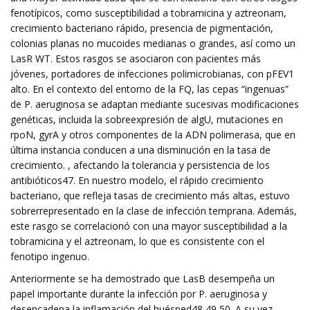
fenotípicos, como susceptibilidad a tobramicina y aztreonam,
crecimiento bacteriano rápido, presencia de pigmentación,
colonias planas no mucoides medianas o grandes, así como un
LasR WT. Estos rasgos se asociaron con pacientes más
jóvenes, portadores de infecciones polimicrobianas, con pFEV1
alto. En el contexto del entorno de la FQ, las cepas “ingenuas”
de P. aeruginosa se adaptan mediante sucesivas modificaciones
genéticas, incluida la sobreexpresión de algU, mutaciones en
rpoN, gyrA y otros componentes de la ADN polimerasa, que en
última instancia conducen a una disminución en la tasa de
crecimiento. , afectando la tolerancia y persistencia de los
antibióticos47. En nuestro modelo, el rápido crecimiento
bacteriano, que refleja tasas de crecimiento más altas, estuvo
sobrerrepresentado en la clase de infección temprana. Además,
este rasgo se correlacionó con una mayor susceptibilidad a la
tobramicina y el aztreonam, lo que es consistente con el
fenotipo ingenuo.
Anteriormente se ha demostrado que LasB desempeña un
papel importante durante la infección por P. aeruginosa y
desencadena la inflamación del huésped48,49,50. A su vez,