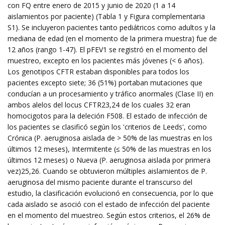
con FQ entre enero de 2015 y junio de 2020 (1 a 14
aislamientos por paciente) (Tabla 1 y Figura complementaria
S1). Se incluyeron pacientes tanto pediátricos como adultos y la
mediana de edad (en el momento de la primera muestra) fue de
12 años (rango 1-47). El pFEV1 se registró en el momento del
muestreo, excepto en los pacientes más jóvenes (< 6 años).
Los genotipos CFTR estaban disponibles para todos los
pacientes excepto siete; 36 (51%) portaban mutaciones que
conducían a un procesamiento y tráfico anormales (Clase II) en
ambos alelos del locus CFTR23,24 de los cuales 32 eran
homocigotos para la deleción F508. El estado de infección de
los pacientes se clasificó según los 'criterios de Leeds', como
Crónica (P. aeruginosa aislada de > 50% de las muestras en los
últimos 12 meses), Intermitente (≤ 50% de las muestras en los
últimos 12 meses) o Nueva (P. aeruginosa aislada por primera
vez)25,26. Cuando se obtuvieron múltiples aislamientos de P.
aeruginosa del mismo paciente durante el transcurso del
estudio, la clasificación evolucionó en consecuencia, por lo que
cada aislado se asoció con el estado de infección del paciente
en el momento del muestreo. Según estos criterios, el 26% de