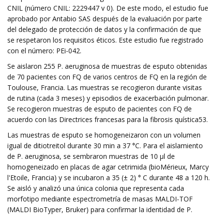
CNIL (número CNIL: 2229447 v 0). De este modo, el estudio fue
aprobado por Antabio SAS después de la evaluación por parte
del delegado de protección de datos y la confirmación de que
se respetaron los requisitos éticos. Este estudio fue registrado
con el número: PEi-042.
Se aislaron 255 P. aeruginosa de muestras de esputo obtenidas
de 70 pacientes con FQ de varios centros de FQ en la región de
Toulouse, Francia. Las muestras se recogieron durante visitas
de rutina (cada 3 meses) y episodios de exacerbación pulmonar.
Se recogieron muestras de esputo de pacientes con FQ de
acuerdo con las Directrices francesas para la fibrosis quística53.
Las muestras de esputo se homogeneizaron con un volumen
igual de ditiotreitol durante 30 min a 37 °C. Para el aislamiento
de P. aeruginosa, se sembraron muestras de 10 µl de
homogeneizado en placas de agar cetrimida (bioMérieux, Marcy
l'Etoile, Francia) y se incubaron a 35 (± 2) ° C durante 48 a 120 h.
Se aisló y analizó una única colonia que representa cada
morfotipo mediante espectrometría de masas MALDI-TOF
(MALDI BioTyper, Bruker) para confirmar la identidad de P.