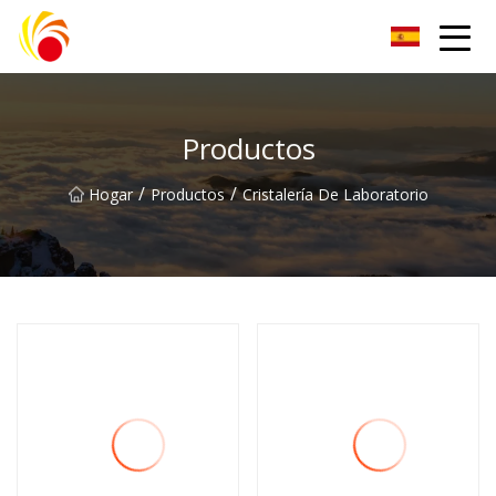
Artículos de laboratorio de plástico Co., Ltd de Wuxi
Productos
/
/
Hogar
Productos
Cristalería De Laboratorio