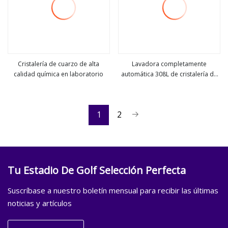
Cristalería de cuarzo de alta
Lavadora completamente
calidad química en laboratorio
automática 308L de cristalería de
ver más
ver más
laboratorio 308L con función de
secado con gran tamaño
1
2
Tu Estadio De Golf Selección Perfecta
Suscríbase a nuestro boletín mensual para recibir las últimas
noticias y artículos