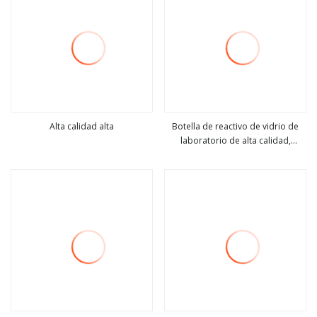
Alta calidad alta
Botella de reactivo de vidrio de
laboratorio de alta calidad,
ver más
ver más
cristalería cuadrada de 100ml,
250ml, 500ml, 1000ml, 2000ml y
3000ml