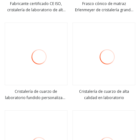
Fabricante certificado CE ISO,
Frasco cónico de matraz
cristalería de laboratorio de alta
Erlenmeyer de cristalería grande
ver más
ver más
calidad, tubo de ensayo de vidrio
transparente de laboratorio
de borosilicato con tapa de
1000ml 2000ml 5000ml
aluminio
Cristalería de cuarzo de
Cristalería de cuarzo de alta
laboratorio fundido personalizada
calidad en laboratorio
ver más
ver más
de la fábrica de China