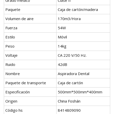
Grado médico
Clase II
Paquete
Caja de cartón/madera
Volumen de aire
170m3/Hora
Fuerza
54W
Estilo
Móvil
Peso
14kg
Voltaje
CA 220 V/50 Hz.
Ruido
42dB
Nombre
Aspiradora Dental
Paquete de transporte
Caja de cartón
Especificación
500mm*500mm*400mm
Origen
China Foshán
Código hs
8414809090