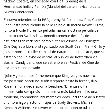
Mickey (Coster), en sociedad con Holt (Greene) de la
Hermandad India y Ramón (Mando) del cartel mexicano de la
Nueva Generación.
El nuevo miembro de la PGA Jeremy M. Rosen (Ida Red, Candy
Land) está produciendo la película bajo su marca Roxwell Films,
junto a Nicole Flores. La película marca la octava película del
primero con Swab y llega inmediatamente después de
esfuerzos tan recientes como el thriller criminal de Lionsgate
One Day as a Lion, protagonizado por Scott Caan, Frank Grillo y
JK Simmons, el thriller criminal de Paramount Little Dixie, que se
estrenó con un éxito de ventas. el público de Rotterdam y el
slasher Candy Land, que se estrenó en el Festival de Cine de
Locarno el año pasado.
"John y yo creemos firmemente que King Ivory es nuestro
mejor y más oportuno guión y reparto hasta la fecha", dijo
Rosen en una declaración a Deadline. “El fentanilo ha
demostrado ser quizás la pandemia más fatal en la historia
moderna, cobrándose innumerables vidas, incluida la de nuestro
difunto amigo y actor principal de Body Brokers, Michael
Kenneth Williams. King Ivory es una producción orgullosamente