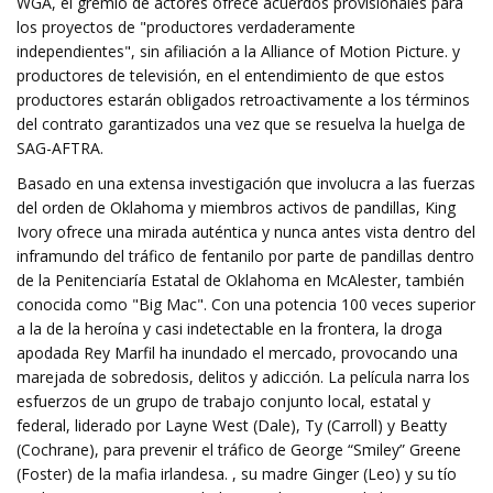
WGA, el gremio de actores ofrece acuerdos provisionales para
los proyectos de "productores verdaderamente
independientes", sin afiliación a la Alliance of Motion Picture. y
productores de televisión, en el entendimiento de que estos
productores estarán obligados retroactivamente a los términos
del contrato garantizados una vez que se resuelva la huelga de
SAG-AFTRA.
Basado en una extensa investigación que involucra a las fuerzas
del orden de Oklahoma y miembros activos de pandillas, King
Ivory ofrece una mirada auténtica y nunca antes vista dentro del
inframundo del tráfico de fentanilo por parte de pandillas dentro
de la Penitenciaría Estatal de Oklahoma en McAlester, también
conocida como "Big Mac". Con una potencia 100 veces superior
a la de la heroína y casi indetectable en la frontera, la droga
apodada Rey Marfil ha inundado el mercado, provocando una
marejada de sobredosis, delitos y adicción. La película narra los
esfuerzos de un grupo de trabajo conjunto local, estatal y
federal, liderado por Layne West (Dale), Ty (Carroll) y Beatty
(Cochrane), para prevenir el tráfico de George “Smiley” Greene
(Foster) de la mafia irlandesa. , su madre Ginger (Leo) y su tío