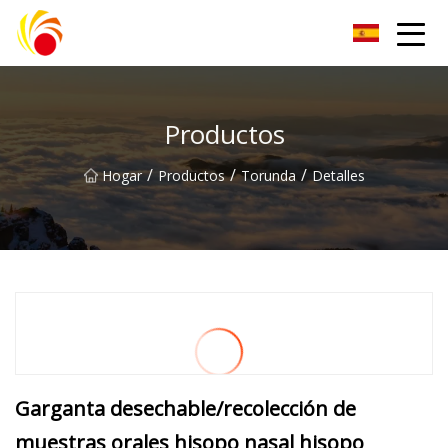
Artículos de laboratorio de plástico Co., Ltd de Wuxi
Productos
/
/
/
Hogar
Productos
Torunda
Detalles
Garganta desechable/recolección de
muestras orales hisopo nasal hisopo