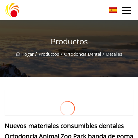
Artículos de laboratorio de plástico Co., Ltd de Wuxi
Productos
/
/
/
Hogar
Productos
Ortodoncia Dental
Detalles
Nuevos materiales consumibles dentales
Ortodoncia Animal Zoo Park banda de goma