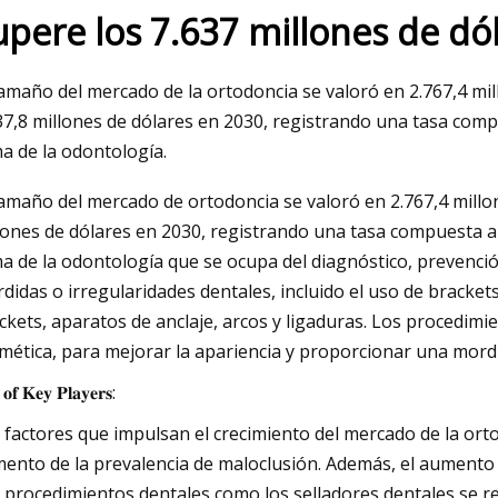
upere los 7.637 millones de dó
023
May 26, 2023
tamaño del mercado de la ortodoncia se valoró en 2.767,4 mil
de Florida acusado de inyectar
Ethypharm Aurum p
37,8 millones de dólares en 2030, registrando una tasa comp
a en la puerta de un vecino
a de la odontología.
tamaño del mercado de ortodoncia se valoró en 2.767,4 millon
lones de dólares en 2030, registrando una tasa compuesta an
a de la odontología que se ocupa del diagnóstico, prevenció
didas o irregularidades dentales, incluido el uso de bracket
ckets, aparatos de anclaje, arcos y ligaduras. Los procedimie
mética, para mejorar la apariencia y proporcionar una mordi
 𝐨𝐟 𝐊𝐞𝐲 𝐏𝐥𝐚𝐲𝐞𝐫𝐬:
 factores que impulsan el crecimiento del mercado de la ort
ento de la prevalencia de maloclusión. Además, el aumento 
 procedimientos dentales como los selladores dentales se 