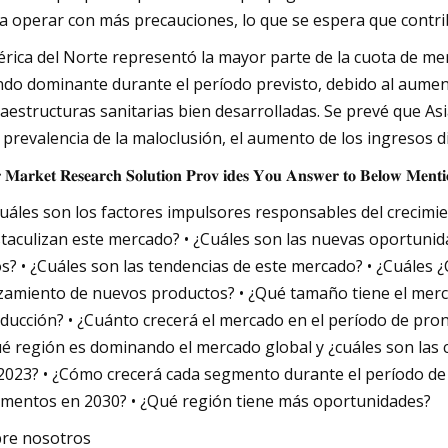
a operar con más precauciones, lo que se espera que contri
rica del Norte representó la mayor parte de la cuota de me
ndo dominante durante el período previsto, debido al aumen
raestructuras sanitarias bien desarrolladas. Se prevé que Asi
a prevalencia de la maloclusión, el aumento de los ingresos d
 𝐌𝐚𝐫𝐤𝐞𝐭 𝐑𝐞𝐬𝐞𝐚𝐫𝐜𝐡 𝐒𝐨𝐥𝐮𝐭𝐢𝐨𝐧 𝐏𝐫𝐨𝐯 𝐢𝐝𝐞𝐬 𝐘𝐨𝐮 𝐀𝐧𝐬𝐰𝐞𝐫 𝐭𝐨 𝐁𝐞𝐥𝐨𝐰 𝐌𝐞𝐧𝐭𝐢
Cuáles son los factores impulsores responsables del crecimie
taculizan este mercado? • ¿Cuáles son las nuevas oportuni
s? • ¿Cuáles son las tendencias de este mercado? • ¿Cuáles ¿
zamiento de nuevos productos? • ¿Qué tamaño tiene el merca
ducción? • ¿Cuánto crecerá el mercado en el período de pron
é región es dominando el mercado global y ¿cuáles son las
2023? • ¿Cómo crecerá cada segmento durante el período de
mentos en 2030? • ¿Qué región tiene más oportunidades?
re nosotros