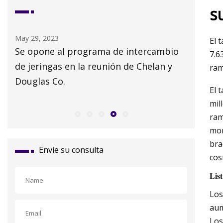
s
May 29, 2023
May 30, 2
El 
 que
Se opone al programa de intercambio
Hombre 
7.6
en
de jeringas en la reunión de Chelan y
sustanci
ram
Sur
Douglas Co.
El 
mil
ram
mor
bra
Envíe su consulta
cos
𝐋𝐢𝐬
Los
aum
Los