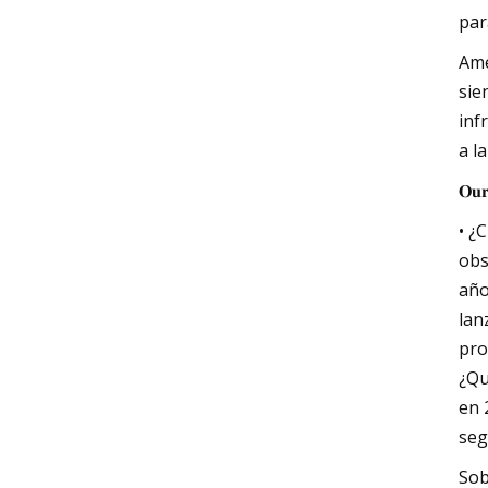
par
Amé
sie
inf
a l
𝐎𝐮𝐫
• ¿
obs
año
lan
pro
¿Qu
en 
seg
Sob