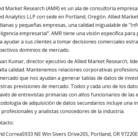
ied Market Research (AMR) es un ala de consultoría empresar
ied Analytics LLP con sede en Portland, Oregón. Allied Marke
ianas y pequeñas empresas, una calidad inigualable de "Inf
eligencia empresarial". AMR tiene una visión específica par
a ayudar a sus clientes a tomar decisiones comerciales estra
pectivos dominios de mercado.
an Kumar, director ejecutivo de Allied Market Research, lid
alta calidad. Mantenemos relaciones corporativas profesion
mercado que nos ayudan a generar tablas de datos de invest
stras previsiones de mercado. Todos y cada uno de los dat
ravés de entrevistas primarias con altos funcionarios de las
odología de adquisición de datos secundarios incluye una in
 profesionales y analistas conocedores de la industria.
tacto:
id Correa5933 NE Win Sivers Drive205, Portland, OR 97220E