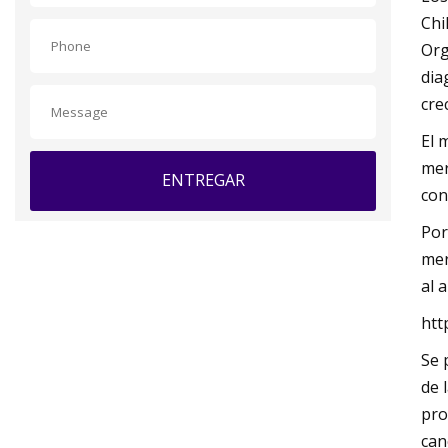
Chi
Org
dia
cre
El 
mer
ENTREGAR
con
Por
mer
al 
htt
Se 
de 
pro
can