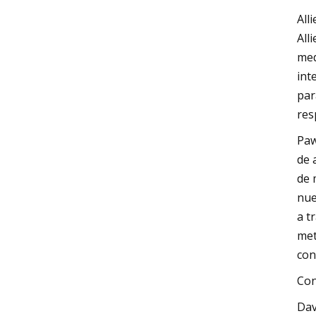
All
All
med
int
par
res
Paw
de 
de 
nue
a t
met
con
Con
Dav