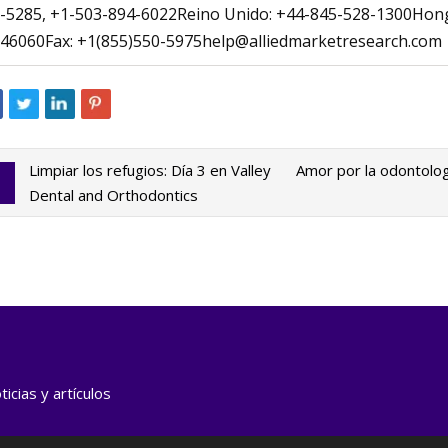
-5285, +1-503-894-6022Reino Unido: +44-845-528-1300Hong 
46060Fax: +1(855)
550-5975help@alliedmarketresearch.com
Limpiar los refugios: Día 3 en Valley
Amor por la odontolog
Dental and Orthodontics
icias y artículos