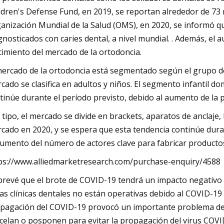
ldren's Defense Fund, en 2019, se reportan alrededor de 73 
anización Mundial de la Salud (OMS), en 2020, se informó 
gnosticados con caries dental, a nivel mundial. . Además, el 
cimiento del mercado de la ortodoncia.
mercado de la ortodoncia está segmentado según el grupo de e
cado se clasifica en adultos y niños. El segmento infantil d
tinúe durante el período previsto, debido al aumento de la p
 tipo, el mercado se divide en brackets, aparatos de anclaje
cado en 2020, y se espera que esta tendencia continúe duran
aumento del número de actores clave para fabricar producto
ps://www.alliedmarketresearch.com/purchase-enquiry/4588
prevé que el brote de COVID-19 tendrá un impacto negativo 
las clínicas dentales no están operativas debido al COVID-19
pagación del COVID-19 provocó un importante problema de sa
celan o posponen para evitar la propagación del virus COVID