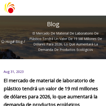
Artículos de laboratorio de plástico Co., Ltd de Wuxi
Blog
El Mercado De Material De Laboratorio De
Plástico Tendrá Un Valor De 19 Mil Millones De
/
/
Hogar
Blog
Dólares Para 2026, Lo Que Aumentará La
Demanda De Productos Ecológicos
Aug 31, 2023
El mercado de material de laboratorio de
plástico tendrá un valor de 19 mil millones
de dólares para 2026, lo que aumentará la
demanda de productos ecológicos