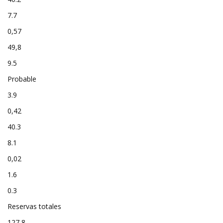
7.7
0,57
49,8
9.5
Probable
3.9
0,42
40.3
8.1
0,02
1.6
0.3
Reservas totales
127,8