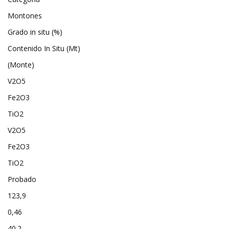
Montones
Grado in situ (%)
Contenido In Situ (Mt)
(Monte)
V2O5
Fe2O3
TiO2
V2O5
Fe2O3
TiO2
Probado
123,9
0,46
40.2