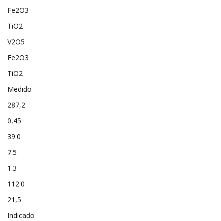
Fe2O3
TiO2
V2O5
Fe2O3
TiO2
Medido
287,2
0,45
39.0
7.5
1.3
112.0
21,5
Indicado