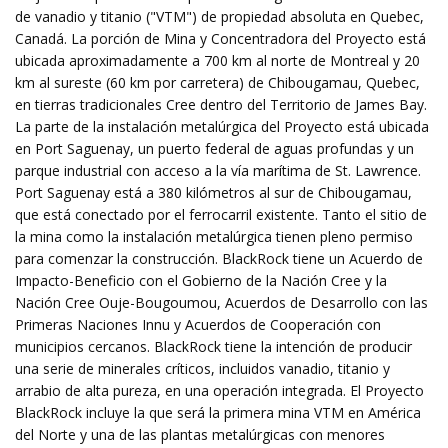
de vanadio y titanio ("VTM") de propiedad absoluta en Quebec,
Canadá. La porción de Mina y Concentradora del Proyecto está
ubicada aproximadamente a 700 km al norte de Montreal y 20
km al sureste (60 km por carretera) de Chibougamau, Quebec,
en tierras tradicionales Cree dentro del Territorio de James Bay.
La parte de la instalación metalúrgica del Proyecto está ubicada
en Port Saguenay, un puerto federal de aguas profundas y un
parque industrial con acceso a la vía marítima de St. Lawrence.
Port Saguenay está a 380 kilómetros al sur de Chibougamau,
que está conectado por el ferrocarril existente. Tanto el sitio de
la mina como la instalación metalúrgica tienen pleno permiso
para comenzar la construcción. BlackRock tiene un Acuerdo de
Impacto-Beneficio con el Gobierno de la Nación Cree y la
Nación Cree Ouje-Bougoumou, Acuerdos de Desarrollo con las
Primeras Naciones Innu y Acuerdos de Cooperación con
municipios cercanos. BlackRock tiene la intención de producir
una serie de minerales críticos, incluidos vanadio, titanio y
arrabio de alta pureza, en una operación integrada. El Proyecto
BlackRock incluye la que será la primera mina VTM en América
del Norte y una de las plantas metalúrgicas con menores