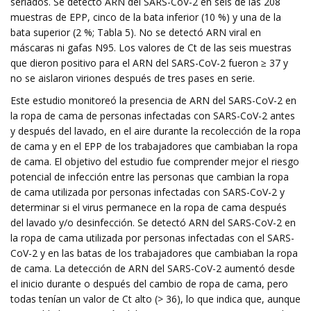
seriados. Se detectó ARN del SARS-CoV-2 en seis de las 208
muestras de EPP, cinco de la bata inferior (10 %) y una de la
bata superior (2 %; Tabla 5). No se detectó ARN viral en
máscaras ni gafas N95. Los valores de Ct de las seis muestras
que dieron positivo para el ARN del SARS-CoV-2 fueron ≥ 37 y
no se aislaron viriones después de tres pases en serie.
Este estudio monitoreó la presencia de ARN del SARS-CoV-2 en
la ropa de cama de personas infectadas con SARS-CoV-2 antes
y después del lavado, en el aire durante la recolección de la ropa
de cama y en el EPP de los trabajadores que cambiaban la ropa
de cama. El objetivo del estudio fue comprender mejor el riesgo
potencial de infección entre las personas que cambian la ropa
de cama utilizada por personas infectadas con SARS-CoV-2 y
determinar si el virus permanece en la ropa de cama después
del lavado y/o desinfección. Se detectó ARN del SARS-CoV-2 en
la ropa de cama utilizada por personas infectadas con el SARS-
CoV-2 y en las batas de los trabajadores que cambiaban la ropa
de cama. La detección de ARN del SARS-CoV-2 aumentó desde
el inicio durante o después del cambio de ropa de cama, pero
todas tenían un valor de Ct alto (> 36), lo que indica que, aunque