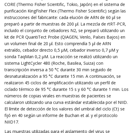
CORE (Thermo Fisher Scientific, Tokio, Japón) en el sistema de
purificación KingFisher Flex (Thermo Fisher Scientific) según las
instrucciones del fabricante: cada elución de ARN de 60 µl se
preparó a partir de muestras de 200 µl. La mezcla de rtRT-PCR,
incluido el conjunto de cebadores N2, se preparó utilizando un
kit de PCR QuantiTect Probe (QIAGEN, Venlo, Países Bajos) en
un volumen final de 20 µl. Esto comprendía 5 µl de ARN
extraído, cebador directo 0,5 µM, cebador inverso 0,7 µM y
sonda TaqMan 0,2 µM. La reacción se realizó utilizando un
sistema LightCycler 480 (Roche, Basilea, Suiza) con
transcripción inversa a 50 °C durante 30 min seguido de
desnaturalización a 95 °C durante 15 min. A continuación, se
realizaron 45 ciclos de amplificación utilizando un perfil de
ciclado térmico de 95 °C durante 15 s y 60 °C durante 1 min. Los
números de copias virales en muestras de pacientes se
calcularon utilizando una curva estándar establecida por el NIID.
El límite de detección de los valores del umbral del ciclo (Ct) se
fijó en 40 según un informe de Buchan et al. y el protocolo
NIID17.
Las muestras utilizadas para el aislamiento del virus se