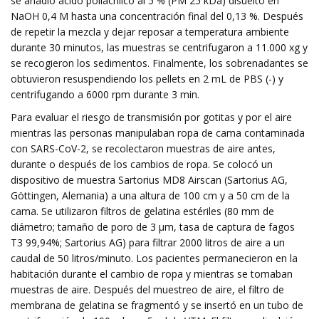
se añadió ácido poliacrílico al 5 % (PM 25 kDa) disuelto en
NaOH 0,4 M hasta una concentración final del 0,13 %. Después
de repetir la mezcla y dejar reposar a temperatura ambiente
durante 30 minutos, las muestras se centrifugaron a 11.000 xg y
se recogieron los sedimentos. Finalmente, los sobrenadantes se
obtuvieron resuspendiendo los pellets en 2 mL de PBS (-) y
centrifugando a 6000 rpm durante 3 min.
Para evaluar el riesgo de transmisión por gotitas y por el aire
mientras las personas manipulaban ropa de cama contaminada
con SARS-CoV-2, se recolectaron muestras de aire antes,
durante o después de los cambios de ropa. Se colocó un
dispositivo de muestra Sartorius MD8 Airscan (Sartorius AG,
Göttingen, Alemania) a una altura de 100 cm y a 50 cm de la
cama. Se utilizaron filtros de gelatina estériles (80 mm de
diámetro; tamaño de poro de 3 μm, tasa de captura de fagos
T3 99,94%; Sartorius AG) para filtrar 2000 litros de aire a un
caudal de 50 litros/minuto. Los pacientes permanecieron en la
habitación durante el cambio de ropa y mientras se tomaban
muestras de aire. Después del muestreo de aire, el filtro de
membrana de gelatina se fragmentó y se insertó en un tubo de