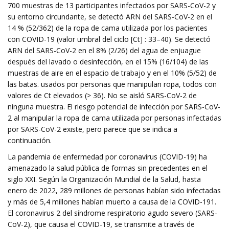
700 muestras de 13 participantes infectados por SARS-CoV-2 y
su entorno circundante, se detectó ARN del SARS-CoV-2 en el
14 % (52/362) de la ropa de cama utilizada por los pacientes
con COVID-19 (valor umbral del ciclo [Ct] : 33–40). Se detectó
ARN del SARS-CoV-2 en el 8% (2/26) del agua de enjuague
después del lavado o desinfección, en el 15% (16/104) de las
muestras de aire en el espacio de trabajo y en el 10% (5/52) de
las batas. usados ​​por personas que manipulan ropa, todos con
valores de Ct elevados (> 36). No se aisló SARS-CoV-2 de
ninguna muestra. El riesgo potencial de infección por SARS-CoV-
2 al manipular la ropa de cama utilizada por personas infectadas
por SARS-CoV-2 existe, pero parece que se indica a
continuación.
La pandemia de enfermedad por coronavirus (COVID-19) ha
amenazado la salud pública de formas sin precedentes en el
siglo XXI. Según la Organización Mundial de la Salud, hasta
enero de 2022, 289 millones de personas habían sido infectadas
y más de 5,4 millones habían muerto a causa de la COVID-191.
El coronavirus 2 del síndrome respiratorio agudo severo (SARS-
CoV-2), que causa el COVID-19, se transmite a través de