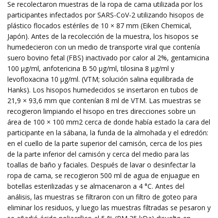
Se recolectaron muestras de la ropa de cama utilizada por los
participantes infectados por SARS-CoV-2 utilizando hisopos de
plástico flocados estériles de 10 × 87 mm (Eiken Chemical,
Japón). Antes de la recolección de la muestra, los hisopos se
humedecieron con un medio de transporte viral que contenía
suero bovino fetal (FBS) inactivado por calor al 2%, gentamicina
100 μg/ml, anfotericina B 50 μg/ml, tilosina 8 μg/ml y
levofloxacina 10 μg/ml. (VTM; solución salina equilibrada de
Hanks). Los hisopos humedecidos se insertaron en tubos de
21,9 × 93,6 mm que contenían 8 ml de VTM. Las muestras se
recogieron limpiando el hisopo en tres direcciones sobre un
área de 100 × 100 mm2 cerca de donde había estado la cara del
participante en la sábana, la funda de la almohada y el edredón:
en el cuello de la parte superior del camisón, cerca de los pies
de la parte inferior del camisón y cerca del medio para las
toallas de baño y faciales. Después de lavar o desinfectar la
ropa de cama, se recogieron 500 ml de agua de enjuague en
botellas esterilizadas y se almacenaron a 4 °C. Antes del
análisis, las muestras se filtraron con un filtro de goteo para
eliminar los residuos, y luego las muestras filtradas se pesaron y