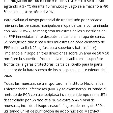
centrifugación de 100 ml con 5 ml de VTM. El filtro se disolvió
agitando a 37 °C durante 15 minutos y luego se almacenó a -80
°C hasta la extracción del ARN.
Para evaluar el riesgo potencial de transmisión por contacto
mientras las personas manipulaban ropa de cama contaminada
con SARS-CoV-2, se recogieron muestras de las superficies de
su EPP inmediatamente después de cambiar la ropa de cama.
Se recogieron cincuenta y dos muestras de cada elemento de
EPP (mascarilla N95, gafas, bata superior y bata inferior)
limpiando el hisopo en tres direcciones sobre un área de 50 × 50
mm2: en la superficie frontal de la mascarilla, en la superficie
frontal de la gafas protectoras, cerca del cuello para la parte
superior de la bata y cerca de los pies para la parte inferior de la
bata.
Todas las muestras se transportaron al Instituto Nacional de
Enfermedades Infecciosas (NIID) y se examinaron utilizando el
método de PCR con transcriptasa inversa en tiempo real (rtRT)
desarrollado por Shirato et al.16 Se extrajo ARN viral de
muestras, incluidos hisopos nasofaríngeos, de lino y de EPP. ,
utilizando un kit de purificación de ácido nucleico MagMAX