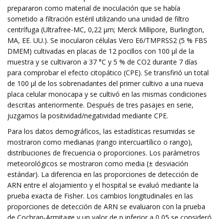
prepararon como material de inoculación que se había
sometido a filtración estéril utilizando una unidad de filtro
centrífuga (Ultrafree-MC, 0,22 μm; Merck Millipore, Burlington,
MA, EE. UU.). Se inocularon células Vero E6/TMPRSS2 (5 % FBS
DMEM) cultivadas en placas de 12 pocillos con 100 µl de la
muestra y se cultivaron a 37 °C y 5 % de CO2 durante 7 días
para comprobar el efecto citopático (CPE). Se transfirió un total
de 100 µl de los sobrenadantes del primer cultivo a una nueva
placa celular monocapa y se cultivó en las mismas condiciones
descritas anteriormente. Después de tres pasajes en serie,
juzgamos la positividad/negatividad mediante CPE.
Para los datos demográficos, las estadísticas resumidas se
mostraron como medianas (rango intercuartílico o rango),
distribuciones de frecuencia o proporciones. Los parámetros
meteorológicos se mostraron como media (± desviación
estándar). La diferencia en las proporciones de detección de
ARN entre el alojamiento y el hospital se evaluó mediante la
prueba exacta de Fisher. Los cambios longitudinales en las
proporciones de detección de ARN se evaluaron con la prueba
de Cochran-Armitage y un valor de p inferior a 0,05 se consideró