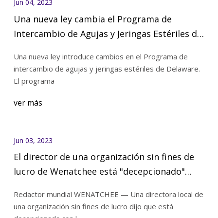
Jun 04, 2023
Una nueva ley cambia el Programa de
Intercambio de Agujas y Jeringas Estériles de
Delaware
Una nueva ley introduce cambios en el Programa de
intercambio de agujas y jeringas estériles de Delaware.
El programa
ver más
Jun 03, 2023
El director de una organización sin fines de
lucro de Wenatchee está "decepcionado"
después de que un funcionario electo
Redactor mundial WENATCHEE — Una directora local de
sugiriera recortar fondos por el programa
una organización sin fines de lucro dijo que está
de jeringas